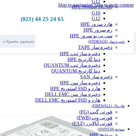
G12
Skip to navigation
Skip to main content
HPE Proliant DL580
G10
65 24 25 44 (021)
G12
هارد سرور HPE
رم سرور HPE
سی پی یو سرور HPE
ذخیره ساز (STORAGE)
ذخیره ساز TAPE
ذخیره ساز تیپ HPE
دیتا کارتریج HPE
ذخیره ساز تیپ QUANTUM
دیتا کارتریج QUANTUM
ذخیره ساز SAN
ذخیره ساز سن HPE
هارد و SSD استوریج HPE
ذخیره ساز سن DELL EMC
هارد و SSD استوریج DELL EMC
فایروال (FIREWALL)
فورتی گیت (FG)
فورتی وب (FWB)
فورتی آنالایزر (FAZ)
سوئیچ (SWITCH)
سوئیچ HPE