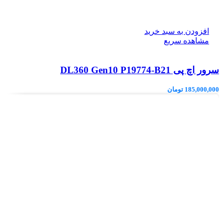
افزودن به سبد خرید
مشاهده سریع
سرور اچ پی DL360 Gen10 P19774-B21
185,000,000
تومان