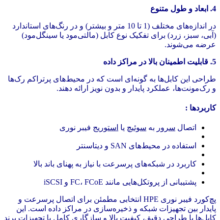
4. ابعاد و طول متنوع
در اندازه‌های مختلف (1 تا 10 متر و بیشتر) و در رنگ‌های استاندارد
(آبی، سبز، زرد) برای تفکیک نوع کابل (مالتی‌مود یا سینگل‌مود)
عرضه می‌شوند.
5. قابلیت اطمینان بالا در مراکز داده
طراحی این کابل‌ها به گونه‌ای است که در محیط‌های پرتراکم رک‌ها
و رک‌مونت‌ها، عملکرد پایدار و بدون نویز ارائه دهند.
کاربردها :
اتصال
سرور
به
سوئیچ
یا
استوریج
فیبر نوری
استفاده در محیط‌های SAN و دیتاسنتر
کاربرد در شبکه‌های پرسرعت با نیاز به پهنای باند بالا
پشتیبانی از پروتکل‌هایی مانند FC، FCoE و iSCSI
پچ‌کورد فیبر نوری HPE انتخابی مطمئن برای اتصال پرسرعت و
پایدار بین تجهیزات شبکه و ذخیره‌سازی در مراکز داده است. این
کابل‌ها با طراحی دقیق، کیفیت بالا و سازگاری کامل با
تجهیزات برند