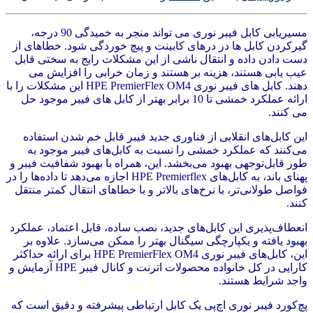
مسیریابی کابل فیبر نوری می تواند منجر به خمیدگی 90 درجه،
گیرکردن کابل ها در درهای کابینت و پیچ خوردگی شود. خطاهای از
دست دادن داده و انتقال ناشی از این مشکلات رایج به سختی قابل
عیب یابی هستند، هزینه بر هستند و زمان خرابی را افزایش می
دهند. کابل های فیبر نوری HPE PremierFlex OM4 این مشکلات را با
ارائه عملکرد خمشی تا 10 برابر بهتر از کابل های فیبر موجود حل
می کنند.
این کابل‌های انقلابی از فناوری جدید فیبر قابل خم شدن استفاده
می‌کنند که عملکرد خمشی را نسبت به کابل‌های فیبر موجود به
طور قابل‌توجهی بهبود می‌بخشد. این، همراه با بهبود شفافیت فیبر و
پهنای باند، به کابل‌های HPE Premierflex اجازه می‌دهد تا داده‌ها را در
فواصل طولانی‌تر، با نرخ‌های بالاتر و با خطاهای انتقال کمتر منتقل
کنند.
انعطاف‌پذیری این کابل‌های جدید، نصب ساده، قابل اعتماد، عملکرد
بهبود یافته و یکپارچگی سیگنال بهتر را ممکن می‌سازد. علاوه بر
این، کابل‌های فیبر نوری HPE PremierFlex OM4 برای ارائه حداکثر
کارایی در کل خانواده محصولات اترنت و کانال فیبر HPE آزمایش و
واجد شرایط هستند.
پچ‌کورد فیبر نوری اچ‌پی یک کابل ارتباطی پیشرفته و دقیق است که