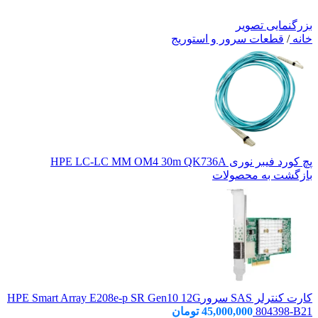
بزرگنمایی تصویر
خانه
/
قطعات سرور و استوریج
پچ کورد فیبر نوری HPE LC-LC MM OM4 30m QK736A
بازگشت به محصولات
کارت کنترلر SAS سرورHPE Smart Array E208e-p SR Gen10 12G
804398-B21
45,000,000
تومان