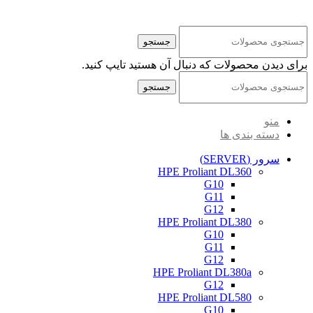
کلیه حقوق مادی و معنوی این سایت متعلق به شرکت پایا پرداز نیواد ( سهامی خاص ) می‌باشد.
جستجو
برای دیدن محصولات که دنبال آن هستید تایپ کنید.
جستجو
منو
دسته بندی ها
سرور (SERVER)
HPE Proliant DL360
G10
G11
G12
HPE Proliant DL380
G10
G11
G12
HPE Proliant DL380a
G12
HPE Proliant DL580
G10