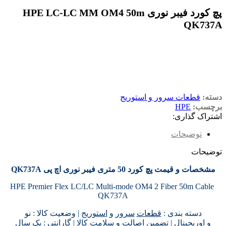
پچ کورد فیبر نوری HPE LC-LC MM OM4 50m
QK737A
دسته:
قطعات سرور و استوریج
برچسب:
HPE
اشتراک گذاری:
توضیحات
توضیحات
مشخصات و قیمت پچ کورد 50 متری فیبر نوری اچ پی QK737A
HPE Premier Flex LC/LC Multi‑mode OM4 2 Fiber 50m Cable
QK737A
دسته بندی :
قطعات
سرور
و
استوریج
| وضعیت کالا : نو
و
اوریجینال
| تضمین
اصالت
و سلامت کالا | گارانتی : یک سال