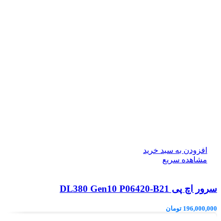
افزودن به سبد خرید
مشاهده سریع
سرور اچ پی DL380 Gen10 P06420-B21
196,000,000
تومان