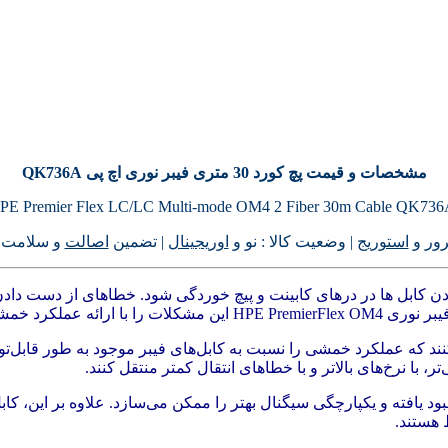
مشخصات و قیمت پچ کورد 30 متری فیبر نوری اچ پی QK736A
ور
و
استوریج
| وضعیت کالا : نو و
اوریجینال
| تضمین
اصالت
و سلامت کا
ر نوری می تواند منجر به خمیدگی 90 درجه، گیرکردن کابل ها در درهای کابینت و پیچ خوردگی شو
 فیبر موجود حل می کنند.
نند که عملکرد خمشی را نسبت به کابل‌های فیبر موجود به طور قابل‌توجهی