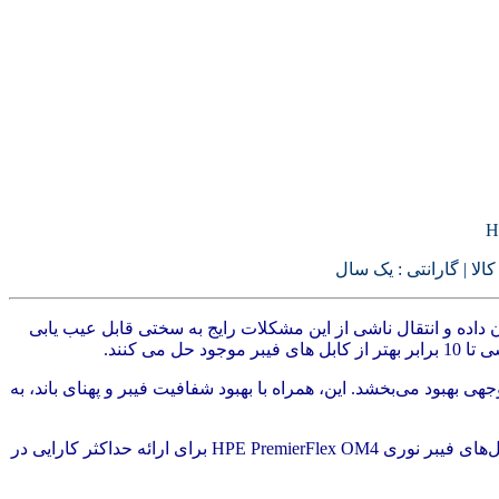
لا | گارانتی : یک سال
د. خطاهای از دست دادن داده و انتقال ناشی از این مشکلات رایج به سختی قابل عیب یابی
 بهبود می‌بخشد. این، همراه با بهبود شفافیت فیبر و پهنای باند، به
انعطاف‌پذیری این کابل‌های جدید، نصب ساده، قابل اعتماد، عملکرد بهبود یافته و یکپارچگی سیگنال بهتر را ممکن می‌سازد. علاوه بر این، کابل‌های فیبر نوری HPE PremierFlex OM4 برای ارائه حداکثر کارایی در