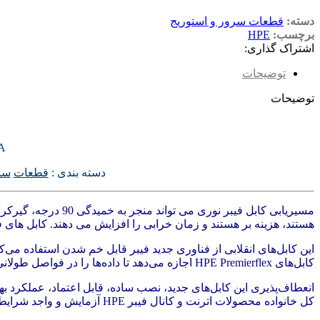
دسته:
قطعات سرور و استوریج
برچسب:
HPE
اشتراک گذاری:
توضیحات
توضیحات
HPE Premier Flex LC/LC Multi‑mode OM4 2 Fiber 30m Cable QK736A
دسته بندی :
قطعات
سر
مسیریابی کابل فیب
هستند، هزینه بر هستند و زمان خرابی را افزایش می دهند. کابل های فیبر نوری HPE PremierFlex OM4 این مشکلات را با ارائه عملکرد خمشی تا 10 برابر بهتر از کابل های
این کابل‌های انقلابی از فناوری جدید فیبر قابل خم شدن استفاده می‌ک
کابل‌های HPE Premierflex اجازه می‌دهد تا داده‌ها را در فواصل طولانی‌تر، با نرخ‌های بالاتر و با خطاهای انتقال کمتر منتقل کنند.
کل خانواده محصولات اترنت و کانال فیبر HPE آزمایش و واجد شرایط هستند.