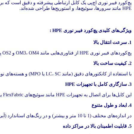
پچ‌کورد فیبر نوری اچ‌پی یک کابل ارتباطی پیشرفته و دقیق است که برا
HPE مانند سرورها، سوئیچ‌ها، و استوریج‌ها طراحی شده‌اند.
ویژگی‌های کلیدی پچ‌کورد فیبر نوری HPE :
1. سرعت انتقال بالا
پچ‌کوردهای فیبر نوری HPE از فناوری‌هایی مانند OM3، OM4 و OS2 پشتیبانی می‌کنند و برای ارتباطات 10G، 25G، 40G و حتی 100G مناسب هستند.
2. کیفیت ساخت بالا
با استفاده از کانکتورهای دقیق (مانند LC، SC یا MPO) و هسته‌های نوری با کیفیت، افت سیگنال بسیار کمی دارند.
3. سازگاری کامل با تجهیزات HPE
این کابل‌ها برای اتصال به تجهیزات HPE مانند سوئیچ‌های FlexFabric یا
4. ابعاد و طول متنوع
در اندازه‌های مختلف (1 تا 10 متر و بیشتر) و در رنگ‌های استاندارد (آبی، سبز، زرد) برای تفکیک نوع کابل (مالتی‌مود یا سینگل‌مود) عرضه می‌شوند.
5. قابلیت اطمینان بالا در مراکز داده