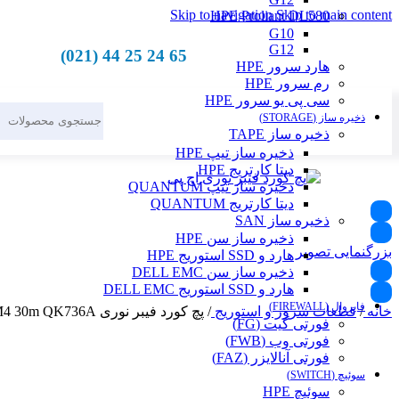
Skip to navigation
Skip to main content
HPE Proliant DL580
G10
G12
65 24 25 44 (021)
هارد سرور HPE
رم سرور HPE
سی پی یو سرور HPE
ذخیره ساز (STORAGE)
ذخیره ساز TAPE
ذخیره ساز تیپ HPE
دیتا کارتریج HPE
ذخیره ساز تیپ QUANTUM
دیتا کارتریج QUANTUM
ذخیره ساز SAN
ذخیره ساز سن HPE
بزرگنمایی تصویر
هارد و SSD استوریج HPE
ذخیره ساز سن DELL EMC
هارد و SSD استوریج DELL EMC
فایروال (FIREWALL)
خانه
/
قطعات سرور و استوریج
/
پچ کورد فیبر نوری HPE LC-LC MM OM4 30m QK736A
فورتی گیت (FG)
فورتی وب (FWB)
فورتی آنالایزر (FAZ)
سوئیچ (SWITCH)
سوئیچ HPE