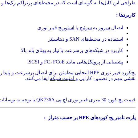
طراحی این کابل‌ها به گونه‌ای است که در محیط‌های پرتراکم رک‌ها و رک‌
کاربردها :
اتصال
سرور
به
سوئیچ
یا
استوریج
فیبر نوری
استفاده در محیط‌های SAN و دیتاسنتر
کاربرد در شبکه‌های پرسرعت با نیاز به پهنای باند بالا
پشتیبانی از پروتکل‌هایی مانند FC، FCoE و iSCSI
پچ‌کورد فیبر نوری HPE انتخابی مطمئن برای اتصال پرسرعت و پایدار بین تجهیزات شبکه و ذخیره‌سازی در مراکز داده است. این کابل‌ها با طراحی دقیق، کیفیت بالا و سازگاری کامل با
نقشی مهم در تضمین کارایی و
امنیت شبکه
ایفا می‌کنند.
قیمت پچ کورد 30 متری فیبر نوری اچ پی QK736A با توجه به نوسانات نرخ ارز ممکن است تغییر کند.
پارت نامبر پج کوردهای HPE بر حسب متراژ :