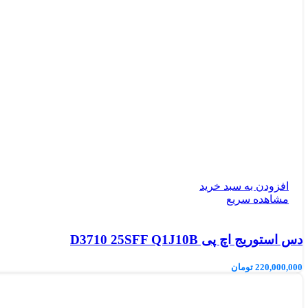
افزودن به سبد خرید
مشاهده سریع
دس استوریج اچ پی D3710 25SFF Q1J10B
220,000,000
تومان