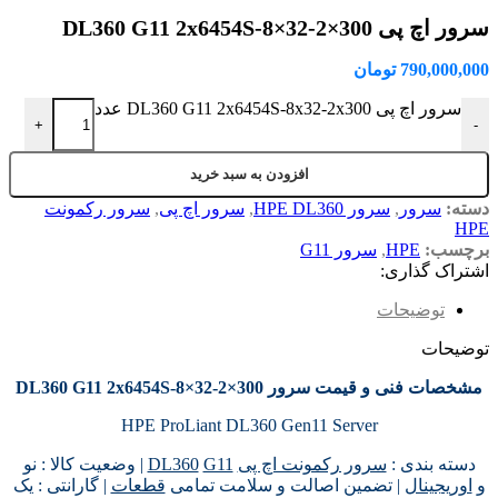
سرور اچ پی DL360 G11 2x6454S-8×32-2×300
790,000,000
تومان
سرور اچ پی DL360 G11 2x6454S-8x32-2x300 عدد
+
-
افزودن به سبد خرید
دسته:
سرور
,
سرور HPE DL360
,
سرور اچ پی
,
سرور رکمونت
HPE
برچسب:
HPE
,
سرور G11
اشتراک گذاری:
توضیحات
توضیحات
مشخصات فنی و قیمت سرور DL360 G11 2x6454S-8×32-2×300
HPE ProLiant DL360 Gen11 Server
دسته بندی :
سرور رکمونت اچ پی
G11
DL360
| وضعیت کالا : نو
و
اوریجینال
| تضمین اصالت و سلامت تمامی
قطعات
| گارانتی : یک