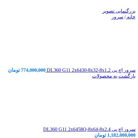
بزرگنمایی تصویر
خانه
/
سرور
سرور اچ پی DL360 G11 2x6430-8x32-8x1.2
774,000,000
تومان
بازگشت به محصولات
سرور اچ پی DL360 G11 2x6458Q-8x64-8x2.4
1,182,000,000
تومان