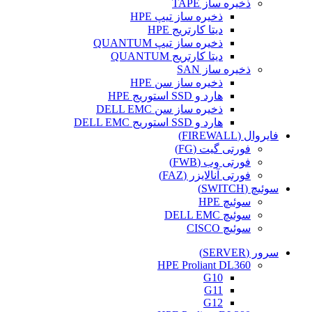
ذخیره ساز TAPE
ذخیره ساز تیپ HPE
دیتا کارتریج HPE
ذخیره ساز تیپ QUANTUM
دیتا کارتریج QUANTUM
ذخیره ساز SAN
ذخیره ساز سن HPE
هارد و SSD استوریج HPE
ذخیره ساز سن DELL EMC
هارد و SSD استوریج DELL EMC
فایروال (FIREWALL)
فورتی گیت (FG)
فورتی وب (FWB)
فورتی آنالایزر (FAZ)
سوئیچ (SWITCH)
سوئیچ HPE
سوئیچ DELL EMC
سوئیچ CISCO
سرور (SERVER)
HPE Proliant DL360
G10
G11
G12