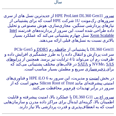
سال
سرور
HPE ProLiant DL360 Gen11 از جدیدترین نسل های از سری
سرورهای رک‌مونت 1U شرکت HPE است که برای پشتیبانی از
نیازهای پردازشی سنگین، مجازی‌سازی، هوش مصنوعی و تحلیل
داده طراحی شده است. این سرور از پردازنده‌های قدرتمند
Intel
Xeon Scalable
نسل چهارم پشتیبانی می‌کند که عملکرد بسیار
بالاتری نسبت به نسل‌های قبلی ارائه می‌دهند.
DL360 Gen11 با پشتیبانی از
حافظه رم
DDR5
و PCIe Gen5
سرعت پردازش و انتقال داده را به طرز چشمگیری افزایش داده و
ظرفیت
رم
آن می‌تواند تا 4 ترابایت نیز برسد. همچنین از
درایوهای
SAS
NVMe،
و
SATA
در قالب‌های مختلف پشتیبانی می‌کند که
برای
ذخیره‌سازی
سریع و مطمئن بسیار مناسب است.
در بخش
امنیت
و مدیریت، این سرور به HPE iLO 6 و فناوری‌های
امنیتی پیشرفته‌ای مانند Silicon Root of Trust مجهز است که از
سرور در برابر تهدیدات فِرم‌ویر محافظت می‌کنند.
سرور اچ پی
DL360 G11 با عملکرد بالا، امنیت پیشرفته و قابلیت
اطمینان بالا، گزینه‌ای ایده‌آل برای مراکز داده مدرن و سازمان‌هایی
است که به انعطاف‌پذیری و قدرت پردازشی بالا نیاز دارند.