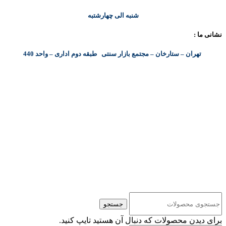
شنبه الی چهارشتبه
نشانی ما :
تهران – ستارخان – مجتمع بازار سنتی طبقه دوم اداری – واحد 440
کلیه حقوق مادی و معنوی این سایت متعلق به شرکت پایا پرداز نیواد ( سهامی خاص ) می‌باشد.
جستجو
برای دیدن محصولات که دنبال آن هستید تایپ کنید.