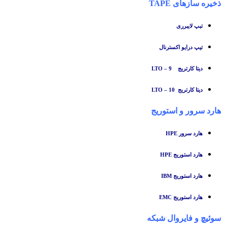
ذخیره سازهای TAPE
تبپ لایبرری
تیپ درایو اکسترنال
دیتا کارتریج LTO – 9
دیتا کارتریج LTO – 10
هارد سرور و استوریج
هارد سرور HPE
هارد استوریج HPE
هارد استوریج IBM
هارد استوریج EMC
سوئیچ
و
فایروال شبکه