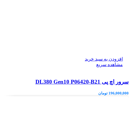
افزودن به سبد خرید
مشاهده سریع
سرور اچ پی DL380 Gen10 P06420-B21
196,000,000
تومان