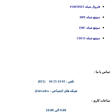
فایروال شبکه FORTINET
سوئیچ شبکه HPE
سوئیچ شبکه EMC
سوئیچ شبکه CISCO
تماس با ما :
تلفن : 65 24 25 44 (021)
شبکه های اجتماعی : nivadco@
ساعات کاری :
9:00 الی 18:00