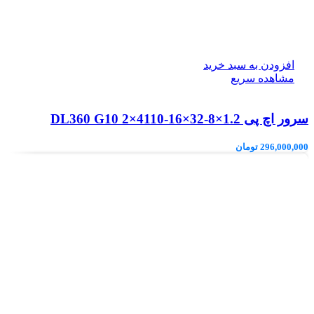
افزودن به سبد خرید
مشاهده سریع
سرور اچ پی DL360 G10 2×4110-16×32-8×1.2
296,000,000
تومان