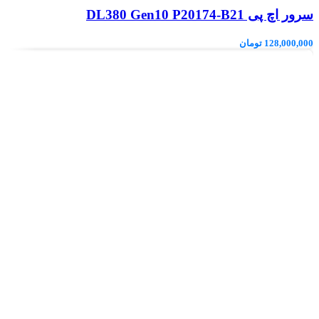
سرور اچ پی DL380 Gen10 P20174-B21
128,000,000
تومان