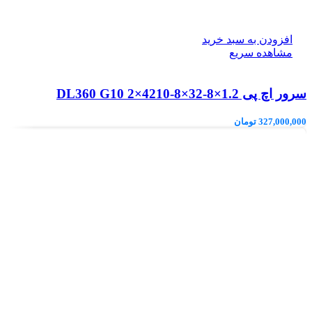
افزودن به سبد خرید
مشاهده سریع
سرور اچ پی DL360 G10 2×4210-8×32-8×1.2
327,000,000
تومان