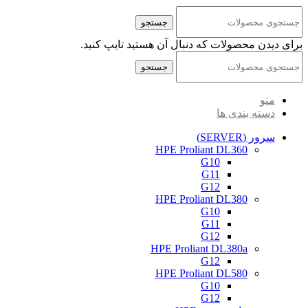
کلیه حقوق مادی و معنوی این سایت متعلق به شرکت پایا پرداز نیواد ( سهامی خاص ) می‌باشد.
جستجو
برای دیدن محصولات که دنبال آن هستید تایپ کنید.
جستجو
منو
دسته بندی ها
سرور (SERVER)
HPE Proliant DL360
G10
G11
G12
HPE Proliant DL380
G10
G11
G12
HPE Proliant DL380a
G12
HPE Proliant DL580
G10
G12