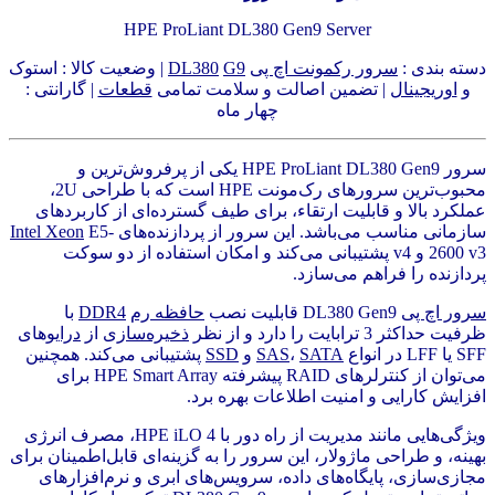
HPE ProLiant DL380 Gen9 Server
دسته بندی :
سرور رکمونت اچ پی
G9
DL380
| وضعیت کالا : استوک
و
اوریجینال
| تضمین اصالت و سلامت تمامی
قطعات
| گارانتی :
چهار ماه
سرور HPE ProLiant DL380 Gen9 یکی از پرفروش‌ترین و
محبوب‌ترین سرورهای رک‌مونت HPE است که با طراحی 2U،
عملکرد بالا و قابلیت ارتقاء، برای طیف گسترده‌ای از کاربردهای
سازمانی مناسب می‌باشد. این سرور از پردازنده‌های
E5-
Intel Xeon
2600 v3 و v4 پشتیبانی می‌کند و امکان استفاده از دو سوکت
پردازنده را فراهم می‌سازد.
سرور اچ پی
DL380 Gen9 قابلیت نصب
حافظه رم
DDR4
با
ظرفیت حداکثر 3 ترابایت را دارد و از نظر
ذخیره‌سازی
از
درایو
های
SFF یا LFF در انواع
SATA
،
SAS
و
SSD
پشتیبانی می‌کند. همچنین
می‌توان از کنترلرهای RAID پیشرفته HPE Smart Array برای
افزایش کارایی و امنیت اطلاعات بهره برد.
ویژگی‌هایی مانند مدیریت از راه دور با HPE iLO 4، مصرف انرژی
بهینه، و طراحی ماژولار، این سرور را به گزینه‌ای قابل‌اطمینان برای
مجازی‌سازی، پایگاه‌های داده، سرویس‌های ابری و نرم‌افزارهای