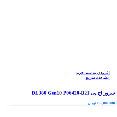
افزودن به سبد خرید
مشاهده سریع
سرور اچ پی DL380 Gen10 P06420-B21
196,000,000
تومان