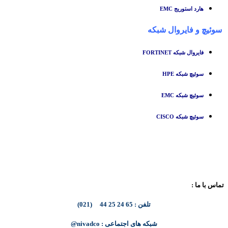
هارد استوریج EMC
سوئیچ
و
فایروال شبکه
فایروال شبکه FORTINET
سوئیچ شبکه HPE
سوئیچ شبکه EMC
سوئیچ شبکه CISCO
تماس با ما :
تلفن : 65 24 25 44 (021)
شبکه های اجتماعی : nivadco@