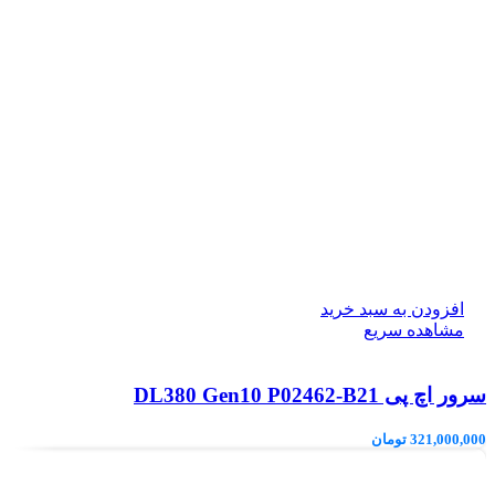
افزودن به سبد خرید
مشاهده سریع
سرور اچ پی DL380 Gen10 P02462-B21
321,000,000
تومان