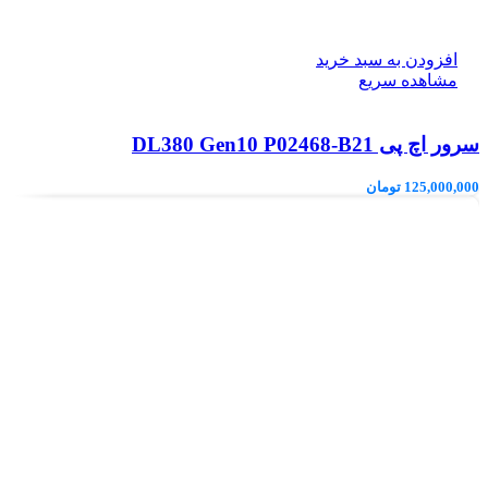
افزودن به سبد خرید
مشاهده سریع
سرور اچ پی DL380 Gen10 P02468-B21
125,000,000
تومان