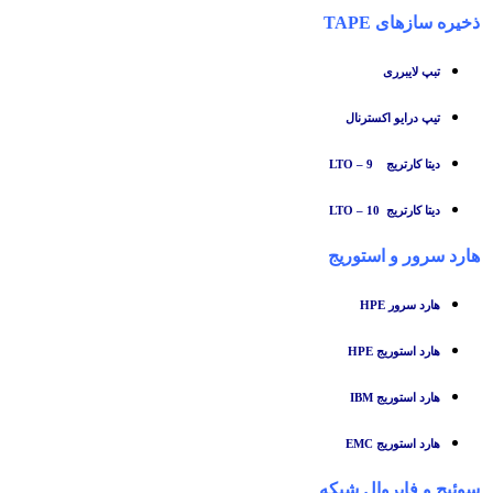
ذخیره سازهای TAPE
تبپ لایبرری
تیپ درایو اکسترنال
دیتا کارتریج LTO – 9
دیتا کارتریج LTO – 10
هارد سرور و استوریج
هارد سرور HPE
هارد استوریج HPE
هارد استوریج IBM
هارد استوریج EMC
سوئیچ
و
فایروال شبکه