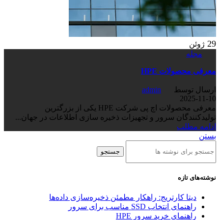
29
ژوئن
مجله
معرفی محصولات HPE
ارسال توسط
admin
2025-11-10
معرفی محصولات اچ پی شرکت HPE یکی از بزرگترین
تولیدکنندگان سرور و تجهیزات ذخیره سازی اطلاعات در جهان...
ادامه مطلب
بستن
جستجو
نوشته‌های تازه
دیتا کارتریج: راهکار مطمئن ذخیره‌سازی داده‌ها
راهنمای انتخاب SSD مناسب برای سرور
راهنمای خرید سرور HPE