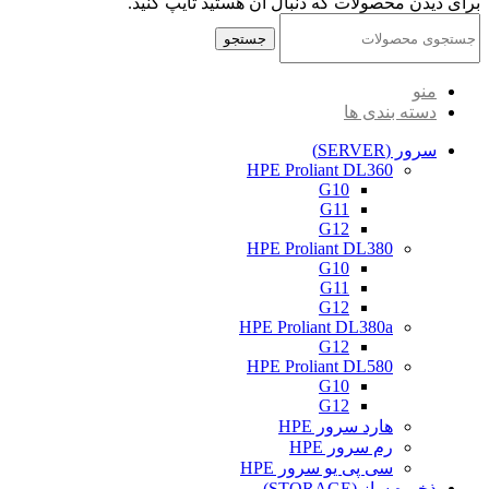
برای دیدن محصولات که دنبال آن هستید تایپ کنید.
جستجو
منو
دسته بندی ها
سرور (SERVER)
HPE Proliant DL360
G10
G11
G12
HPE Proliant DL380
G10
G11
G12
HPE Proliant DL380a
G12
HPE Proliant DL580
G10
G12
هارد سرور HPE
رم سرور HPE
سی پی یو سرور HPE
ذخیره ساز (STORAGE)