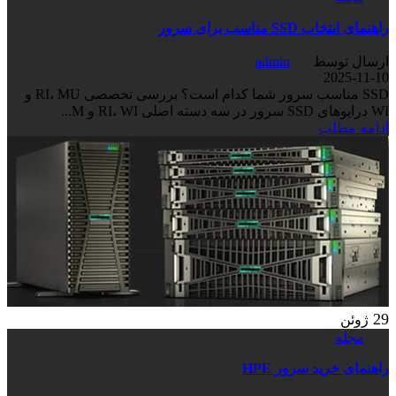
راهنمای انتخاب SSD مناسب برای سرور
ارسال توسط
admin
2025-11-10
SSD مناسب سرور شما کدام است؟ بررسی تخصصی RI، MU و
WI درایوهای SSD سرور در سه دسته اصلی RI، WI و M...
ادامه مطلب
29
ژوئن
مجله
راهنمای خرید سرور HPE